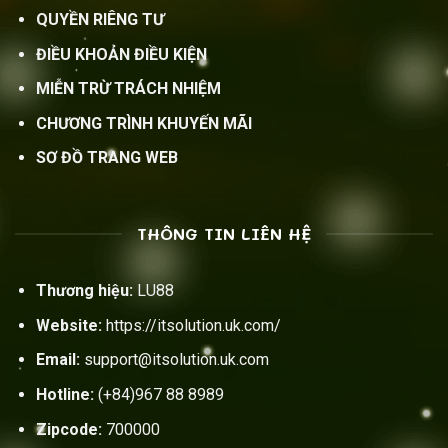
QUYỀN RIÊNG TƯ
ĐIỀU KHOẢN ĐIỀU KIỆN
MIỄN TRỪ TRÁCH NHIỆM
CHƯƠNG TRÌNH KHUYẾN MÃI
SƠ ĐỒ TRANG WEB
THÔNG TIN LIÊN HỆ
Thương hiệu:
LU88
Website:
https://itsolution.uk.com/
Email:
support@itsolution.uk.com
Hotline:
(+84)967 88 8989
Zipcode:
700000