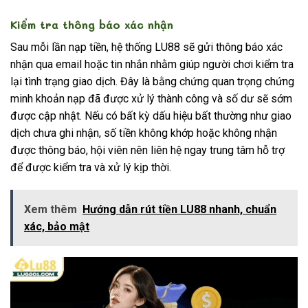
Kiểm tra thông báo xác nhận
Sau mỗi lần nạp tiền, hệ thống LU88 sẽ gửi thông báo xác
nhận qua email hoặc tin nhắn nhằm giúp người chơi kiểm tra
lại tình trạng giao dịch. Đây là bằng chứng quan trọng chứng
minh khoản nạp đã được xử lý thành công và số dư sẽ sớm
được cập nhật. Nếu có bất kỳ dấu hiệu bất thường như giao
dịch chưa ghi nhận, số tiền không khớp hoặc không nhận
được thông báo, hội viên nên liên hệ ngay trung tâm hỗ trợ
để được kiểm tra và xử lý kịp thời.
Xem thêm
Hướng dẫn rút tiền LU88 nhanh, chuẩn
xác, bảo mật