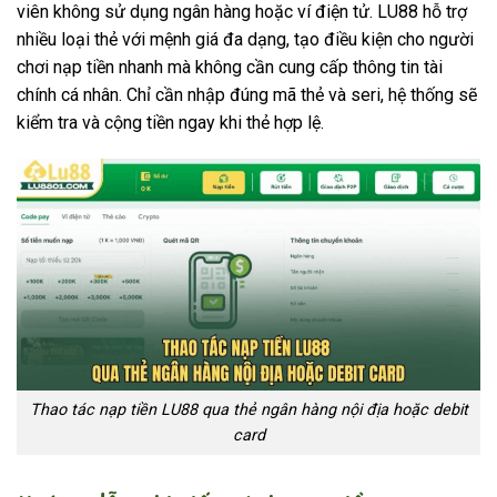
viên không sử dụng ngân hàng hoặc ví điện tử. LU88 hỗ trợ
nhiều loại thẻ với mệnh giá đa dạng, tạo điều kiện cho người
chơi nạp tiền nhanh mà không cần cung cấp thông tin tài
chính cá nhân. Chỉ cần nhập đúng mã thẻ và seri, hệ thống sẽ
kiểm tra và cộng tiền ngay khi thẻ hợp lệ.
Thao tác nạp tiền LU88 qua thẻ ngân hàng nội địa hoặc debit
card