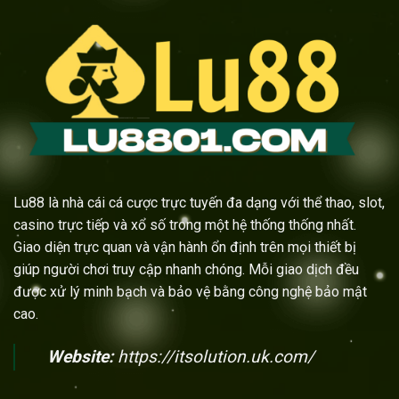
Lu88
là nhà cái cá cược trực tuyến đa dạng với thể thao, slot,
casino trực tiếp và xổ số trong một hệ thống thống nhất.
Giao diện trực quan và vận hành ổn định trên mọi thiết bị
giúp người chơi truy cập nhanh chóng. Mỗi giao dịch đều
được xử lý minh bạch và bảo vệ bằng công nghệ bảo mật
cao.
Website:
https://itsolution.uk.com/