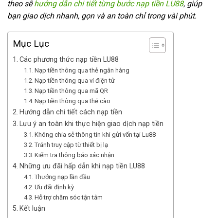
theo sẽ
hướng dẫn chi tiết từng bước nạp tiền LU88
, giúp
bạn giao dịch nhanh, gọn và an toàn chỉ trong vài phút.
Mục Lục
Các phương thức nạp tiền LU88
Nạp tiền thông qua thẻ ngân hàng
Nạp tiền thông qua ví điện tử
Nạp tiền thông qua mã QR
Nạp tiền thông qua thẻ cào
Hướng dẫn chi tiết cách nạp tiền
Lưu ý an toàn khi thực hiện giao dịch nạp tiền
Không chia sẻ thông tin khi gửi vốn tại Lu88
Tránh truy cập từ thiết bị lạ
Kiểm tra thông báo xác nhận
Những ưu đãi hấp dẫn khi nạp tiền LU88
Thưởng nạp lần đầu
Ưu đãi định kỳ
Hỗ trợ chăm sóc tận tâm
Kết luận