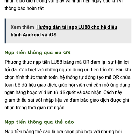
nhận giao dịch trong vài giây và nhận tiền ngay sau khi ví
thông báo hoàn tất.
Xem thêm
Hướng dẫn tải app LU88 cho hệ điều
hành Android và iOS
Nạp tiền thông qua mã QR
Phương thức nạp tiền LU88 bằng mã QR đem lại sự tiện lợi
tối đa, đặc biệt với những người dùng ưu tiên tốc độ. Sau khi
chọn hình thức thanh toán, hệ thống tự động tạo mã QR chứa
toàn bộ dữ liệu giao dịch, giúp hội viên chỉ cần mở ứng dụng
ngân hàng hoặc ví điện tử để quét và xác nhận. Cách này
giảm thiểu sai sót nhập liệu và đảm bảo giao dịch được ghi
nhận trong thời gian rất ngắn.
Nạp tiền thông qua thẻ cào
Nạp tiền bằng thẻ cào là lựa chọn phù hợp với những hội