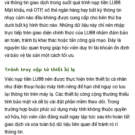
và thông tin giao dịch trong suốt quá trình nạp tiền LU88.
Mật khẩu, mã OTP, số thẻ ngân hàng hay bất kỳ thông tin
nhạy cảm nào đều không được cung cấp cho bên thứ ba
dưới bất kỳ hình thức nào. Những dữ liệu này chỉ nên nhập
trực tiếp trên giao diện chính thức của LU88 nhằm đảm bảo
an toàn, tránh bị khai thác hoặc tấn công giả mạo. Đây là
nguyên tắc quan trọng giúp hội viên duy trì tài khoản ổn định
và bảo vệ tài sản một cách tối ưu.
Tránh truy cập từ thiết bị lạ
Việc nạp tiền LU88 nên được thực hiện trên thiết bị cá nhân
như điện thoại hoặc máy tính riêng để hạn chế nguy cơ lưu
lại thông tin trên máy lạ. Các thiết bị công cộng thường thiếu
tính bảo mật và dễ bị cài đặt phần mềm theo dõi. Trong
trường hợp buộc phải sử dụng máy tính không thuộc quyền
sở hữu, hội viên cần đăng xuất ngay lập tức sau khi hoàn tất
giao dịch và xóa toàn bộ dữ liệu liên quan để tránh rò rỉ
thông tin.