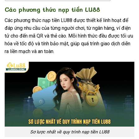
Các phương thức nạp tiền LU88
Các phương thức nạp tiền LU88 được thiết kế linh hoạt để
đáp ứng nhu cầu của từng người chơi, từ ngân hàng, ví điện
tử cho đến mã QR và thẻ cào. Mỗi hình thức đều được tối ưu
hóa về tốc độ và tính bảo mật, giúp quá trình giao dịch diễn
ra liền mạch và an toàn.
Sơ lược nhất về quy trình nạp tiền LU88